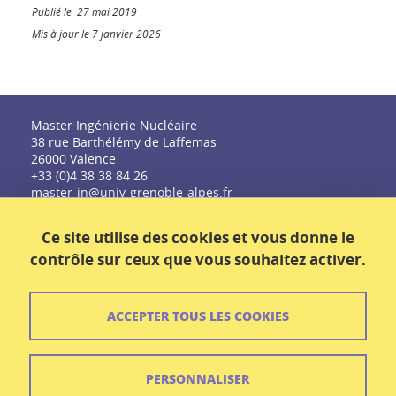
Publié le 27 mai 2019
Mis à jour le 7 janvier 2026
Master Ingénierie Nucléaire
38 rue Barthélémy de Laffemas
26000 Valence
+33 (0)4 38 38 84 26
master-in@univ-grenoble-alpes.fr
Ce site utilise des cookies et vous donne le
contrôle sur ceux que vous souhaitez activer.
ACCEPTER TOUS LES COOKIES
Contact
Plan du site
PERSONNALISER
Crédits