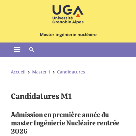
Gestion des cookies
Master ingénierie nucléaire
Ouvrir le menu principal
Ouvrir le moteur de recherche
Vous êtes ici :
Accueil
Master 1
Candidatures
Candidatures M1
Admission en première année du
master Ingénierie Nucléaire rentrée
2026