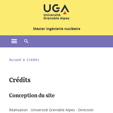
Gestion des cookies
Master ingénierie nucléaire
Ouvrir le menu principal
Ouvrir le moteur de recherche
Vous êtes ici :
Accueil
Crédits
Crédits
Conception du site
Réalisation : Université Grenoble Alpes - Direction