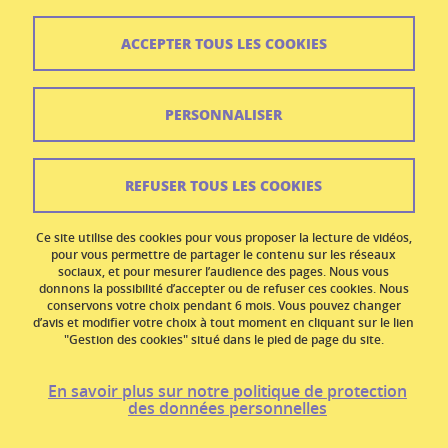
ACCEPTER TOUS LES COOKIES
Contact
Plan du site
PERSONNALISER
Crédits
Mentions légales
REFUSER TOUS LES COOKIES
Données personnelles
Ce site utilise des cookies pour vous proposer la lecture de vidéos,
Gestion des cookies
pour vous permettre de partager le contenu sur les réseaux
sociaux, et pour mesurer l’audience des pages. Nous vous
donnons la possibilité d’accepter ou de refuser ces cookies. Nous
Accessibilité : non conforme
conservons votre choix pendant 6 mois. Vous pouvez changer
d’avis et modifier votre choix à tout moment en cliquant sur le lien
Politique des cookies
"Gestion des cookies" situé dans le pied de page du site.
En savoir plus sur notre politique de protection
des données personnelles