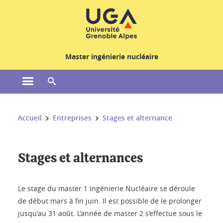
Gestion des cookies
Master ingénierie nucléaire
Ouvrir le menu principal
Ouvrir le moteur de recherche
Vous êtes ici :
Accueil
Entreprises
Stages et alternance
Stages et alternances
Le stage du master 1 Ingénierie Nucléaire se déroule
de début mars à fin juin. Il est possible de le prolonger
jusqu'au 31 août. L’année de master 2 s’effectue sous le